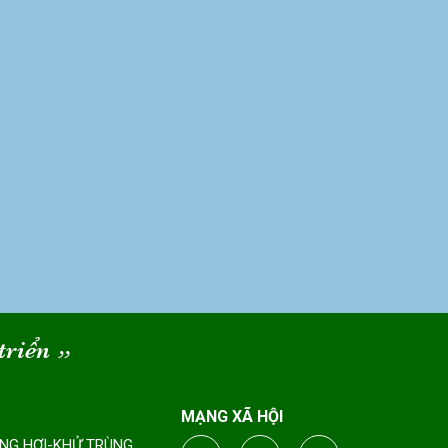
triển
“
MẠNG XÃ HỘI
ÔNG HƠI-KHỬ TRÙNG