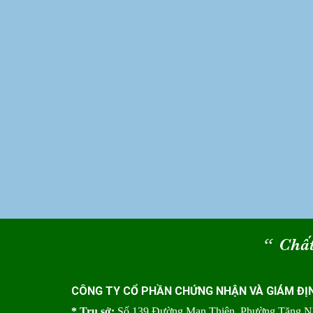
“
Chất
CÔNG TY CỔ PHẦN CHỨNG NHẬN VÀ GIÁM ĐỊ
* Trụ sở:
Số 139 Đường Man Thiện, Phường Tăng 