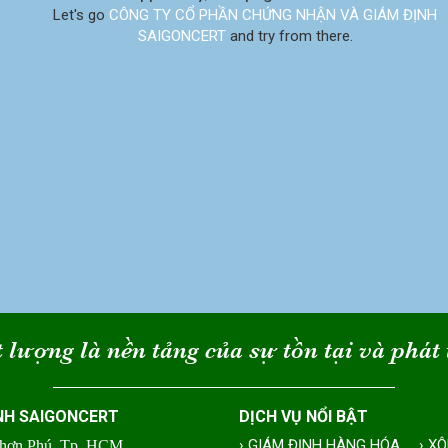
Let's go
CÔNG TY CỔ PHẦN CHỨNG NHẬN VÀ GIÁM ĐỊNH
SAIGONCERT
and try from there.
 lượng là nền tảng của sự tồn tại và phát 
NH SAIGONCERT
DỊCH VỤ NỔI BẬT
› GIÁM ĐỊNH HÀNG HÓA
› X
Nhơn Phú, Tp. HCM