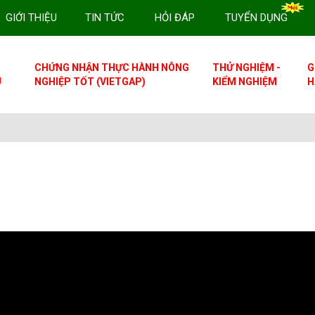
GIỚI THIỆU
TIN TỨC
HỎI ĐÁP
TUYỂN DỤNG
CHỨNG NHẬN THỰC HÀNH NÔNG
THỬ NGHIỆM -
G
U
NGHIỆP TỐT (VIETGAP)
KIỂM NGHIỆM
H