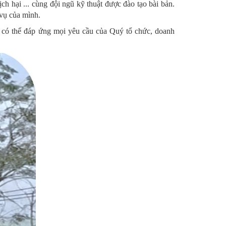
h hại ... cùng đội ngũ kỹ thuật được đào tạo bài bản.
vụ của mình.
 có thể đáp ứng mọi yêu cầu của Quý tổ chức, doanh