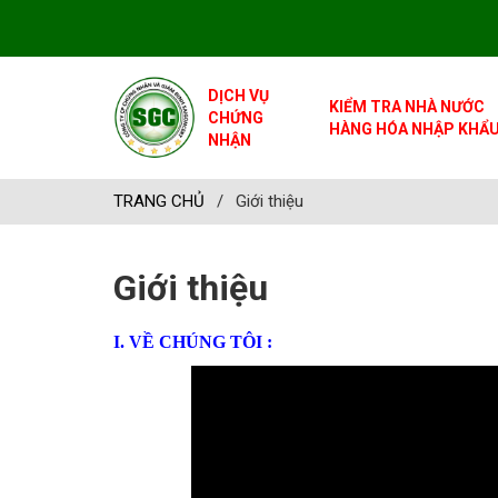
DỊCH VỤ
KIỂM TRA NHÀ NƯỚC
CHỨNG
HÀNG HÓA NHẬP KHẨ
NHẬN
TRANG CHỦ
/
Giới thiệu
Giới thiệu
I. VỀ CHÚNG TÔI :