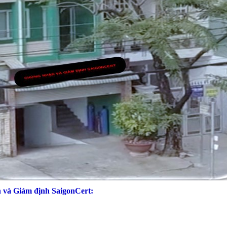
 và Giám định SaigonCert: