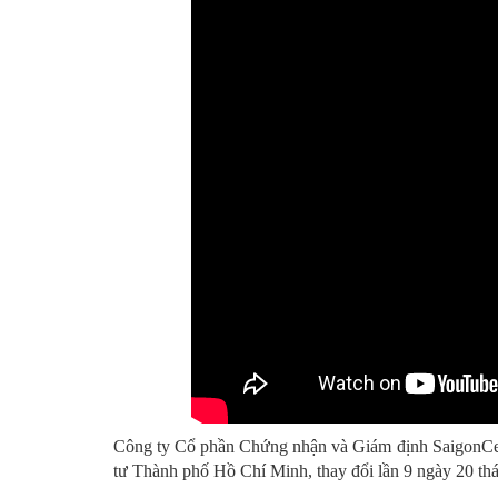
Công ty Cổ phần Chứng nhận và Giám định SaigonCe
tư Thành phố Hồ Chí Minh, thay đổi lần 9 ngày 20 th