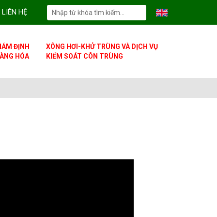
LIÊN HỆ
IÁM ĐỊNH
XÔNG HƠI-KHỬ TRÙNG VÀ DỊCH VỤ
ÀNG HÓA
KIỂM SOÁT CÔN TRÙNG