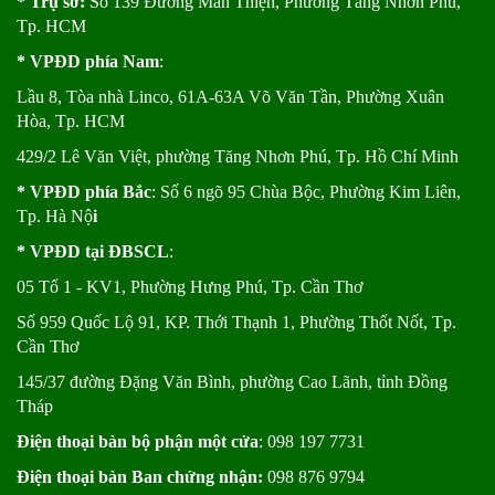
* Trụ sở:
Số 139 Đường Man Thiện, Phường Tăng Nhơn Phú,
Tp. HCM
* VPĐD phía Nam
:
Lầu 8, Tòa nhà Linco, 61A-63A Võ Văn Tần, Phường Xuân
Hòa, Tp. HCM
429/2 Lê Văn Việt, phường Tăng Nhơn Phú, Tp. Hồ Chí Minh
* VPĐD phía Bắc
: Số 6 ngõ 95 Chùa Bộc, Phường Kim Liên,
Tp. Hà Nộ
i
* VPĐD tại ĐBSCL
:
05 Tổ 1 - KV1, Phường Hưng Phú, Tp. Cần Thơ
Số 959 Quốc Lộ 91, KP. Thới Thạnh 1, Phường Thốt Nốt, Tp.
Cần Thơ
145/37 đường Đặng Văn Bình, phường Cao Lãnh, tỉnh Đồng
Tháp
Điện thoại bàn bộ phận một cửa
: 098 197 7731
Điện thoại bàn Ban chứng nhận:
098 876 9794