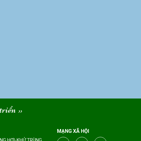
triển
“
MẠNG XÃ HỘI
ÔNG HƠI-KHỬ TRÙNG