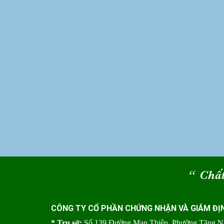
“
Chất
CÔNG TY CỔ PHẦN CHỨNG NHẬN VÀ GIÁM ĐỊ
* Trụ sở:
Số 139 Đường Man Thiện, Phường Tăng 