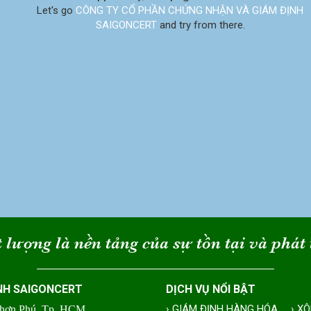
Let's go
CÔNG TY CỔ PHẦN CHỨNG NHẬN VÀ GIÁM ĐỊNH
SAIGONCERT
and try from there.
 lượng là nền tảng của sự tồn tại và phát 
NH SAIGONCERT
DỊCH VỤ NỔI BẬT
› GIÁM ĐỊNH HÀNG HÓA
› X
Nhơn Phú, Tp. HCM