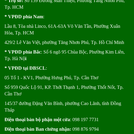
* Trụ sở:
Số 139 Đường Man Thiện, Phường Tăng Nhơn Phú,
Tp. HCM
* VPĐD phía Nam
:
Lầu 8, Tòa nhà Linco, 61A-63A Võ Văn Tần, Phường Xuân
Hòa, Tp. HCM
429/2 Lê Văn Việt, phường Tăng Nhơn Phú, Tp. Hồ Chí Minh
* VPĐD phía Bắc
: Số 6 ngõ 95 Chùa Bộc, Phường Kim Liên,
Tp. Hà Nộ
i
* VPĐD tại ĐBSCL
:
05 Tổ 1 - KV1, Phường Hưng Phú, Tp. Cần Thơ
Số 959 Quốc Lộ 91, KP. Thới Thạnh 1, Phường Thốt Nốt, Tp.
Cần Thơ
145/37 đường Đặng Văn Bình, phường Cao Lãnh, tỉnh Đồng
Tháp
Điện thoại bàn bộ phận một cửa
: 098 197 7731
Điện thoại bàn Ban chứng nhận:
098 876 9794