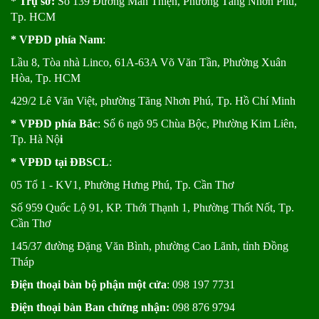
* Trụ sở:
Số 139 Đường Man Thiện, Phường Tăng Nhơn Phú,
Tp. HCM
* VPĐD phía Nam
:
Lầu 8, Tòa nhà Linco, 61A-63A Võ Văn Tần, Phường Xuân
Hòa, Tp. HCM
429/2 Lê Văn Việt, phường Tăng Nhơn Phú, Tp. Hồ Chí Minh
* VPĐD phía Bắc
: Số 6 ngõ 95 Chùa Bộc, Phường Kim Liên,
Tp. Hà Nộ
i
* VPĐD tại ĐBSCL
:
05 Tổ 1 - KV1, Phường Hưng Phú, Tp. Cần Thơ
Số 959 Quốc Lộ 91, KP. Thới Thạnh 1, Phường Thốt Nốt, Tp.
Cần Thơ
145/37 đường Đặng Văn Bình, phường Cao Lãnh, tỉnh Đồng
Tháp
Điện thoại bàn bộ phận một cửa
: 098 197 7731
Điện thoại bàn Ban chứng nhận:
098 876 9794