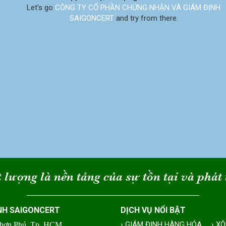
Let's go
CÔNG TY CỔ PHẦN CHỨNG NHẬN VÀ GIÁM ĐỊNH
SAIGONCERT
and try from there.
 lượng là nền tảng của sự tồn tại và phát 
NH SAIGONCERT
DỊCH VỤ NỔI BẬT
› GIÁM ĐỊNH HÀNG HÓA
› X
Nhơn Phú, Tp. HCM