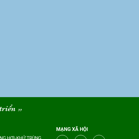
triển
“
MẠNG XÃ HỘI
ÔNG HƠI-KHỬ TRÙNG