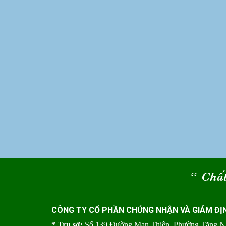
“
Chất
CÔNG TY CỔ PHẦN CHỨNG NHẬN VÀ GIÁM ĐỊ
* Trụ sở:
Số 139 Đường Man Thiện, Phường Tăng 